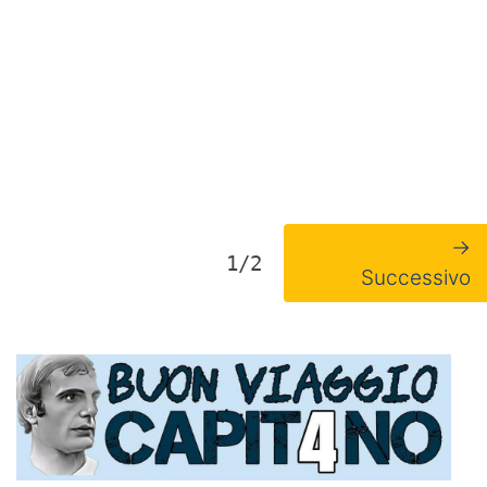
→
1/2
Successivo