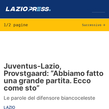
↓
Menu
1/2 pagine
Successivo
→
Lazio
News
Formello
Juventus-Lazio,
Provstgaard: “Abbiamo fatto
Infortuni
una grande partita. Ecco
Primavera
come sto”
Calciomercato
Le parole del difensore biancoceleste
Lazio Women
LAZIO