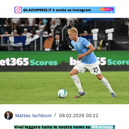
Rassegna Lazio
Social
Calcio
Serie A
Champions League
Europa League
Altri Sport
Formula 1
Tennis
Matteo Ischiboni
09.02.2026 00:22
/
Vela