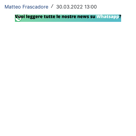
Matteo Frascadore
30.03.2022 13:00
/
Rassegna Lazio
Social
Calcio
Serie A
Champions League
Europa League
Altri Sport
Formula 1
Tennis
Vela