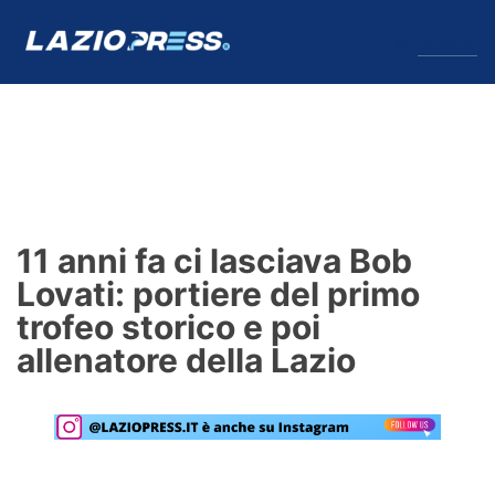
↓
Menu
Lazio
News
11 anni fa ci lasciava Bob
Formello
Lovati: portiere del primo
trofeo storico e poi
Infortuni
allenatore della Lazio
Primavera
Calciomercato
Lazio Women