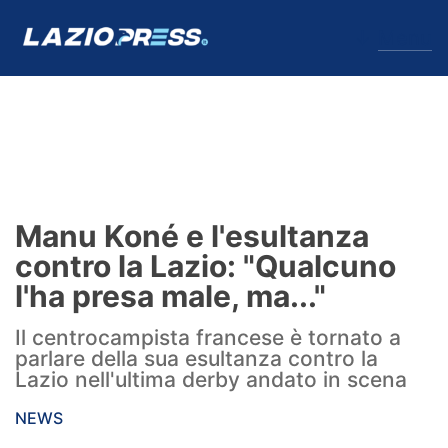
↓
Menu
Lazio
News
Manu Koné e l'esultanza
Formello
contro la Lazio: "Qualcuno
l'ha presa male, ma..."
Infortuni
Il centrocampista francese è tornato a
Primavera
parlare della sua esultanza contro la
Lazio nell'ultima derby andato in scena
Calciomercato
NEWS
Lazio Women