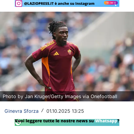
Rassegna Lazio
Social
Calcio
Serie A
Champions League
Europa League
Altri Sport
Photo by Jan Kruger/Getty Images via Onefootball
Formula 1
Ginevra Sforza
01.10.2025 13:25
/
Tennis
Vela