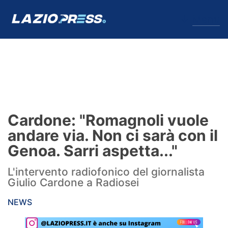
↓
Menu
Lazio
News
Cardone: "Romagnoli vuole
Formello
andare via. Non ci sarà con il
Genoa. Sarri aspetta..."
Infortuni
L'intervento radiofonico del giornalista
Primavera
Giulio Cardone a Radiosei
Calciomercato
NEWS
Lazio Women