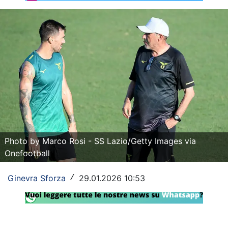
Rassegna Lazio
Social
Calcio
Serie A
Champions League
Europa League
Photo by Marco Rosi - SS Lazio/Getty Images via
Altri Sport
Onefootball
Formula 1
Ginevra Sforza
29.01.2026 10:53
/
Tennis
Vela