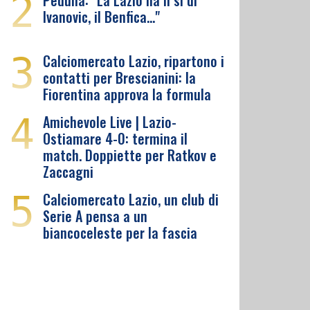
2
Pedullà: "La Lazio ha il sì di
Ivanovic, il Benfica…"
3
Calciomercato Lazio, ripartono i
contatti per Brescianini: la
Fiorentina approva la formula
4
Amichevole Live | Lazio-
Ostiamare 4-0: termina il
match. Doppiette per Ratkov e
Zaccagni
5
Calciomercato Lazio, un club di
Serie A pensa a un
biancoceleste per la fascia