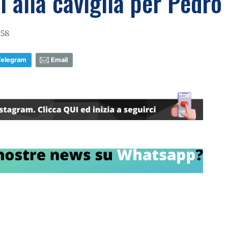
i alla caviglia per Pedro
:58
Telegram
Email