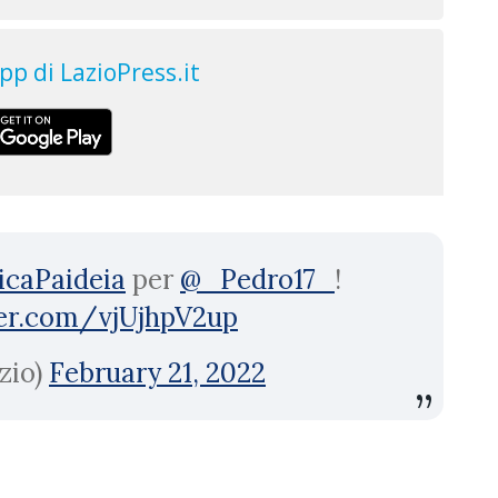
icaPaideia
per
@_Pedro17_
!
ter.com/vjUjhpV2up
zio)
February 21, 2022