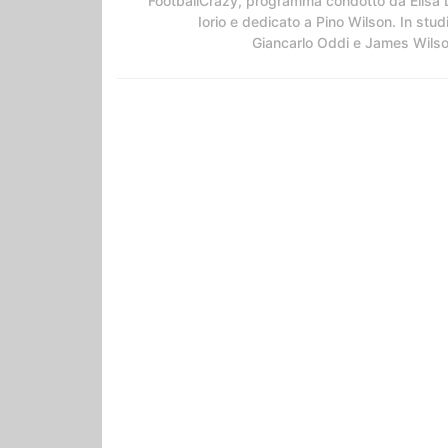
FootballCrazy, programma condotto da Elisa 
Iorio e dedicato a Pino Wilson. In stud
Giancarlo Oddi e James Wils