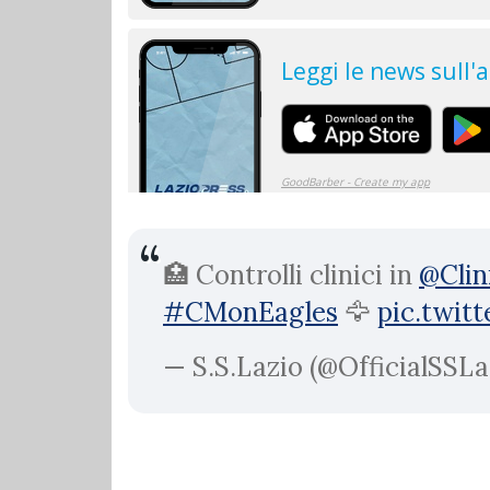
🏥 Controlli clinici in
@Clin
#CMonEagles
🦅
pic.twit
— S.S.Lazio (@OfficialSSLa