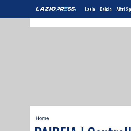
Lazio
Calcio
Altri S
Home