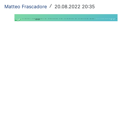
Matteo Frascadore
20.08.2022 20:35
/
Rassegna Lazio
Social
Calcio
Serie A
Champions League
Europa League
Altri Sport
Formula 1
Tennis
Vela