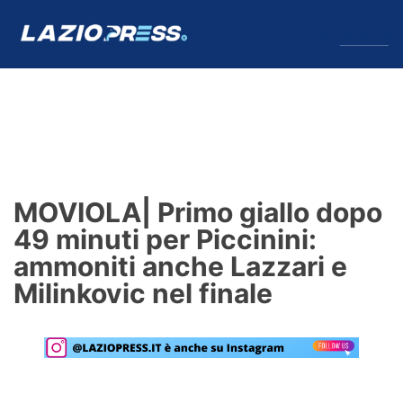
↓
Menu
Lazio
News
MOVIOLA| Primo giallo dopo
Formello
49 minuti per Piccinini:
ammoniti anche Lazzari e
Infortuni
Milinkovic nel finale
Primavera
Calciomercato
Lazio Women