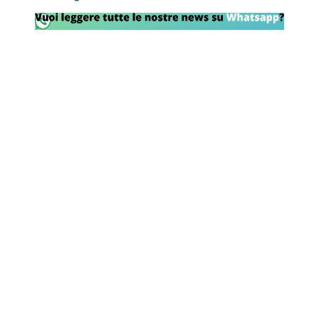
Rassegna Lazio
Social
Calcio
Serie A
Champions League
Europa League
Altri Sport
Formula 1
Tennis
Vela