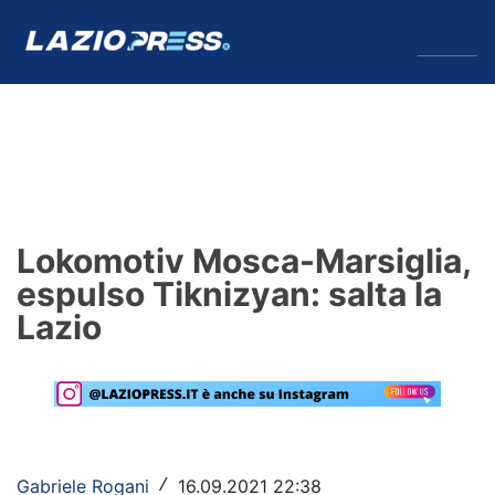
↓
Menu
Lazio
News
Lokomotiv Mosca-Marsiglia,
Formello
espulso Tiknizyan: salta la
Lazio
Infortuni
Primavera
Calciomercato
Lazio Women
Gabriele Rogani
16.09.2021 22:38
/