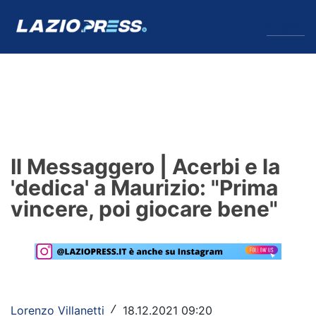
↓
Menu
Lazio
News
Il Messaggero | Acerbi e la
Formello
'dedica' a Maurizio: "Prima
vincere, poi giocare bene"
Infortuni
Primavera
Calciomercato
Lazio Women
Lorenzo Villanetti
18.12.2021 09:20
/