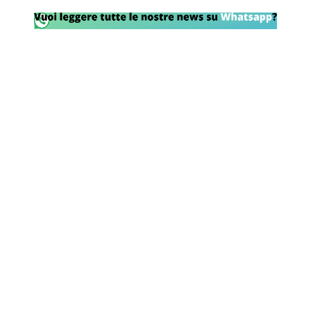
Rassegna Lazio
Social
Calcio
Serie A
Champions League
Europa League
Altri Sport
Formula 1
Tennis
Vela