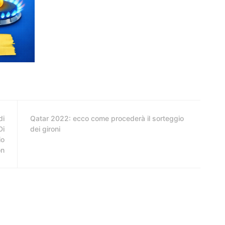
di
Qatar 2022: ecco come procederà il sorteggio
Di
dei gironi
io
on