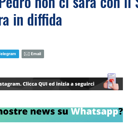
Pedro non ci sarà con il
a in diffida
Telegram
Email