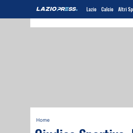
Lazio
Calcio
Altri S
Home