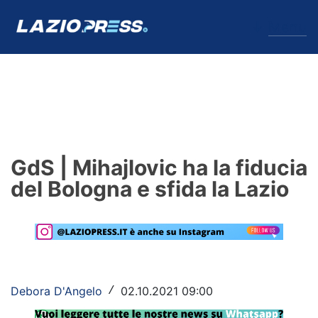
↓
Menu
Lazio
News
GdS | Mihajlovic ha la fiducia
Formello
del Bologna e sfida la Lazio
Infortuni
Primavera
Calciomercato
Debora D'Angelo
02.10.2021 09:00
/
Lazio Women