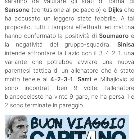
saranno da valutare gli stati di forma di
Sansone
(contusione al polpaccio) e
Dijks
che
ha accusato un leggero stato febbrile. A tal
proposito, tutti i tamponi effettuati ieri mattina
hanno confermato la positività di
Soumaoro
e
la negatività del gruppo-squadra.
Sinisa
intende affrontare la Lazio con il 3-4-2-1, una
variante che potrebbe avviare una nuova
parentesi tattica di un allenatore che è stato
molto fedele al
4-2-3-1
.
Sarri
e Mihajlovic si
sono incontrati ben 9 volte: l’allenatore
biancoceleste ha vinto 9 gare, ne ha persa 1 e
2 sono terminate in pareggio.