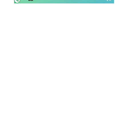
Rassegna Lazio
Social
Calcio
Serie A
Champions League
Europa League
Altri Sport
Formula 1
Tennis
Vela