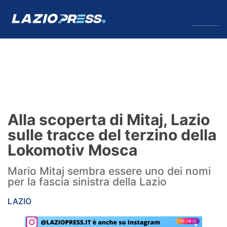
↓
Menu
Lazio
News
Alla scoperta di Mitaj, Lazio
Formello
sulle tracce del terzino della
Lokomotiv Mosca
Infortuni
Mario Mitaj sembra essere uno dei nomi
Primavera
per la fascia sinistra della Lazio
Calciomercato
LAZIO
Lazio Women