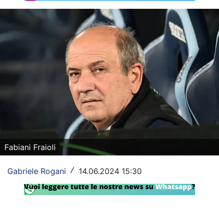
Rassegna Lazio
Social
Calcio
Serie A
Champions League
Europa League
Altri Sport
Fabiani Fraioli
Formula 1
Gabriele Rogani
14.06.2024 15:30
/
Tennis
Vela