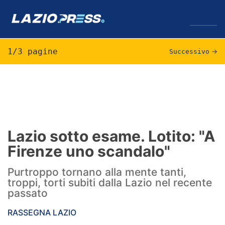
↓
Menu
1/3 pagine
Successivo
→
Lazio
News
Formello
Lazio sotto esame. Lotito: "A
Firenze uno scandalo"
Infortuni
Purtroppo tornano alla mente tanti,
Primavera
troppi, torti subiti dalla Lazio nel recente
passato
Calciomercato
RASSEGNA LAZIO
Lazio Women