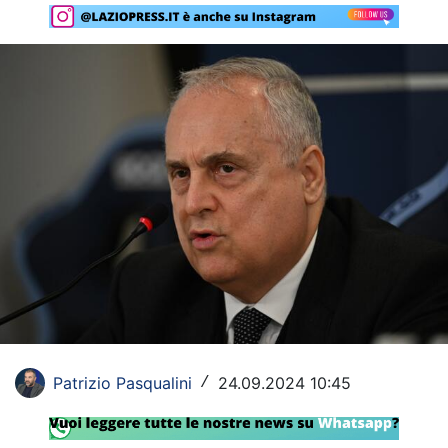
Rassegna Lazio
Social
Calcio
Serie A
Champions League
Europa League
Altri Sport
Formula 1
Tennis
Patrizio Pasqualini
24.09.2024 10:45
/
Vela