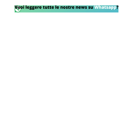
Rassegna Lazio
Social
Calcio
Serie A
Champions League
Europa League
Altri Sport
Formula 1
Tennis
Vela