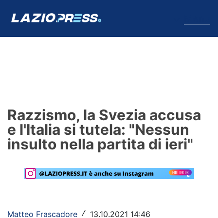
↓
Menu
Lazio
News
Razzismo, la Svezia accusa
Formello
e l'Italia si tutela: "Nessun
insulto nella partita di ieri"
Infortuni
Primavera
Calciomercato
Lazio Women
Matteo Frascadore
13.10.2021 14:46
/