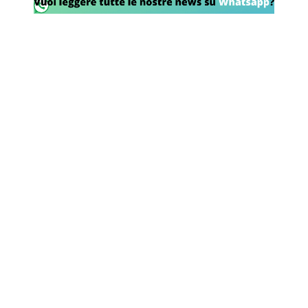
Rassegna Lazio
Social
Calcio
Serie A
Champions League
Europa League
Altri Sport
Formula 1
Tennis
Vela