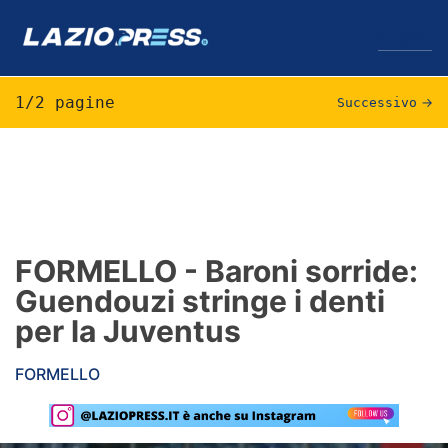
↓
Menu
1/2 pagine
Successivo
→
Lazio
News
Formello
FORMELLO - Baroni sorride:
Guendouzi stringe i denti
Infortuni
per la Juventus
Primavera
FORMELLO
Calciomercato
Lazio Women