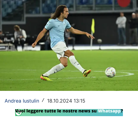
Rassegna Lazio
Social
Calcio
Serie A
Champions League
Europa League
Altri Sport
Andrea Iustulin
18.10.2024 13:15
/
Formula 1
Tennis
Vela