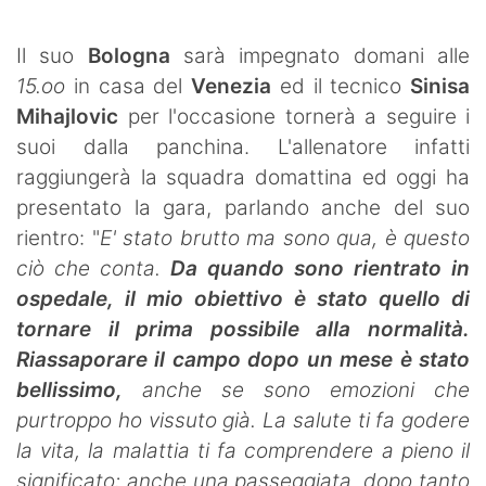
SHOP LAZIO
Il suo
Bologna
sarà impegnato domani alle
Contatti
15.oo
in casa del
Venezia
ed il tecnico
Sinisa
Mihajlovic
per l'occasione tornerà a seguire i
suoi dalla panchina. L'allenatore infatti
raggiungerà la squadra domattina ed oggi ha
presentato la gara, parlando anche del suo
rientro: "
E' stato brutto ma sono qua, è questo
ciò che conta.
Da quando sono rientrato in
ospedale, il mio obiettivo è stato quello di
tornare il prima possibile alla normalità.
Riassaporare il campo dopo un mese è stato
bellissimo,
anche se sono emozioni che
purtroppo ho vissuto già. La salute ti fa godere
la vita, la malattia ti fa comprendere a pieno il
significato: anche una passeggiata, dopo tanto