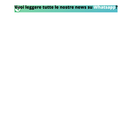
Rassegna Lazio
Social
Calcio
Serie A
Champions League
Europa League
Altri Sport
Formula 1
Tennis
Vela