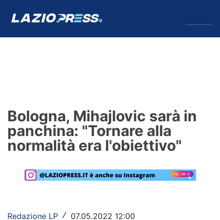
↓
Menu
Lazio
News
Bologna, Mihajlovic sarà in
Formello
panchina: "Tornare alla
normalità era l'obiettivo"
Infortuni
Primavera
Calciomercato
Lazio Women
Redazione LP
07.05.2022 12:00
/