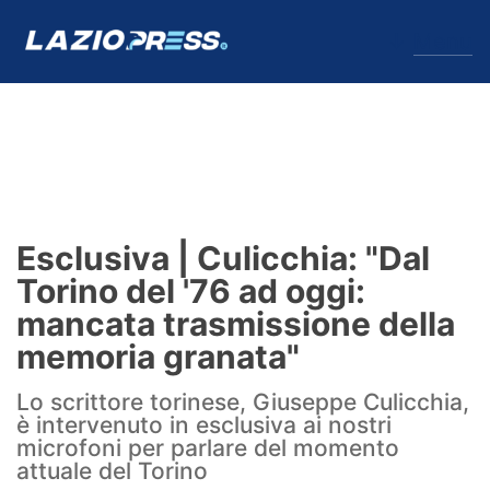
↓
Menu
Lazio
News
Esclusiva | Culicchia: "Dal
Formello
Torino del '76 ad oggi:
mancata trasmissione della
Infortuni
memoria granata"
Primavera
Lo scrittore torinese, Giuseppe Culicchia,
è intervenuto in esclusiva ai nostri
Calciomercato
microfoni per parlare del momento
attuale del Torino
Lazio Women