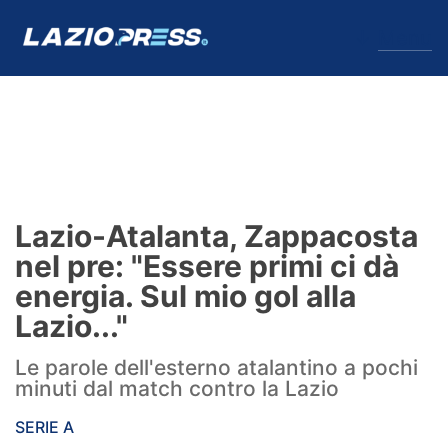
↓
Menu
Lazio
News
Lazio-Atalanta, Zappacosta
Formello
nel pre: "Essere primi ci dà
energia. Sul mio gol alla
Infortuni
Lazio..."
Primavera
Le parole dell'esterno atalantino a pochi
minuti dal match contro la Lazio
Calciomercato
SERIE A
Lazio Women