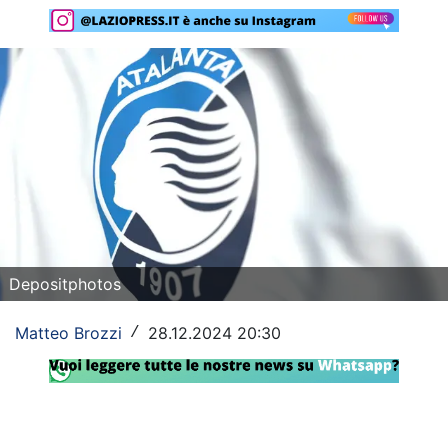
Rassegna Lazio
Social
Calcio
Serie A
Champions League
Europa League
Depositphotos
Altri Sport
Matteo Brozzi
28.12.2024 20:30
Formula 1
/
Tennis
Vela