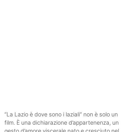
SHOP LAZIO
Contatti
“La Lazio è dove sono i laziali” non è solo un
film. È una dichiarazione d’appartenenza, un
gesto d’amore viscerale nato e cresciuto nel