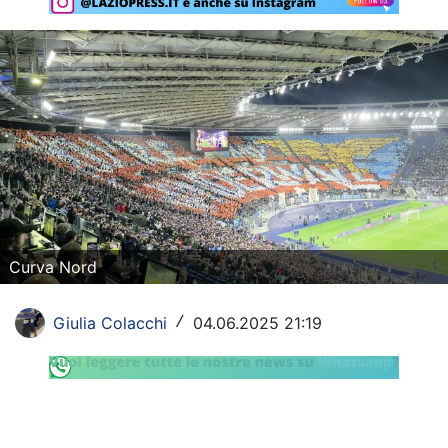
Rassegna Lazio
Social
Calcio
Serie A
Champions League
Europa League
Curva Nord
Altri Sport
Giulia Colacchi
04.06.2025 21:19
/
Formula 1
Tennis
Vela