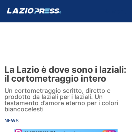
↓
Menu
Lazio
News
La Lazio è dove sono i laziali:
Formello
il cortometraggio intero
Infortuni
Un cortometraggio scritto, diretto e
prodotto da laziali per i laziali. Un
Primavera
testamento d’amore eterno per i colori
biancocelesti
Calciomercato
NEWS
Lazio Women