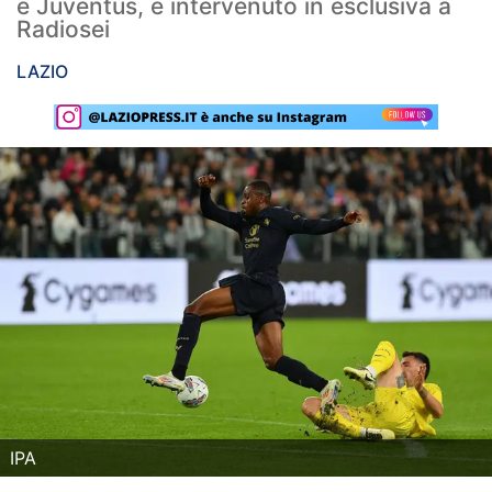
e Juventus, è intervenuto in esclusiva a
Radiosei
Rassegna Lazio
LAZIO
Social
Calcio
Serie A
Champions League
Europa League
Altri Sport
Formula 1
Tennis
IPA
Vela