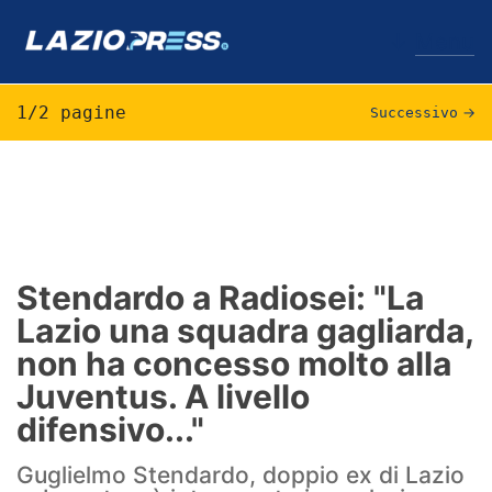
↓
Menu
1/2 pagine
Successivo
→
Lazio
News
Formello
Stendardo a Radiosei: "La
Lazio una squadra gagliarda,
Infortuni
non ha concesso molto alla
Primavera
Juventus. A livello
difensivo..."
Calciomercato
Guglielmo Stendardo, doppio ex di Lazio
Lazio Women