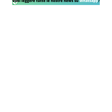
Rassegna Lazio
Social
Calcio
Serie A
Champions League
Europa League
Altri Sport
Formula 1
Tennis
Vela