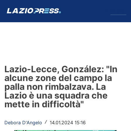
↓
Menu
Lazio
News
Lazio-Lecce, González: "In
Formello
alcune zone del campo la
palla non rimbalzava. La
Infortuni
Lazio è una squadra che
Primavera
mette in difficoltà"
Calciomercato
Debora D'Angelo
14.01.2024 15:16
/
Lazio Women