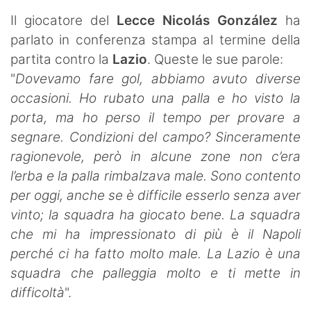
SHOP LAZIO
Il giocatore del
Lecce
Nicolás González
ha
parlato in conferenza stampa al termine della
Contatti
partita contro la
Lazio
. Queste le sue parole:
"
Dovevamo fare gol, abbiamo avuto diverse
occasioni. Ho rubato una palla e ho visto la
porta, ma ho perso il tempo per provare a
segnare. Condizioni del campo? Sinceramente
ragionevole, però in alcune zone non c’era
l’erba e la palla rimbalzava male. Sono contento
per oggi, anche se è difficile esserlo senza aver
vinto; la squadra ha giocato bene. La squadra
che mi ha impressionato di più è il Napoli
perché ci ha fatto molto male. La Lazio è una
squadra che palleggia molto e ti mette in
difficoltà
".