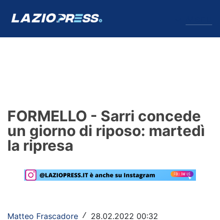
↓
Menu
Lazio
News
FORMELLO - Sarri concede
Formello
un giorno di riposo: martedì
la ripresa
Infortuni
Primavera
Calciomercato
Lazio Women
Matteo Frascadore
28.02.2022 00:32
/