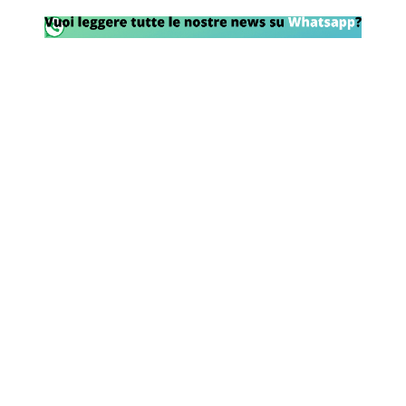
Rassegna Lazio
Social
Calcio
Serie A
Champions League
Europa League
Altri Sport
Formula 1
Tennis
Vela