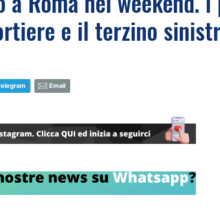
o a Roma nel weekend. I 
rtiere e il terzino sinist
Telegram
Email