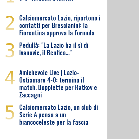
2
Calciomercato Lazio, ripartono i
contatti per Brescianini: la
Fiorentina approva la formula
3
Pedullà: "La Lazio ha il sì di
Ivanovic, il Benfica…"
4
Amichevole Live | Lazio-
Ostiamare 4-0: termina il
match. Doppiette per Ratkov e
Zaccagni
5
Calciomercato Lazio, un club di
Serie A pensa a un
biancoceleste per la fascia