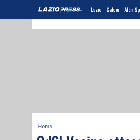
Lazio
Calcio
Altri S
Home