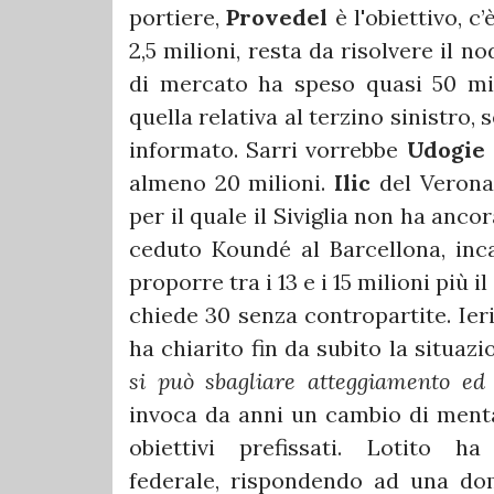
portiere,
Provedel
è l'obiettivo, c
2,5 milioni, resta da risolvere il 
di mercato ha speso quasi 50 mili
quella relativa al terzino sinistro, 
informato. Sarri vorrebbe
Udogie
almeno 20 milioni.
Ilic
del Verona 
per il quale il Siviglia non ha anco
ceduto Koundé al Barcellona, incas
proporre tra i 13 e i 15 milioni più i
chiede 30 senza contropartite. Ier
ha chiarito fin da subito la situazi
si può sbagliare atteggiamento ed
invoca da anni un cambio di mental
obiettivi prefissati. Lotito 
federale, rispondendo ad una dom