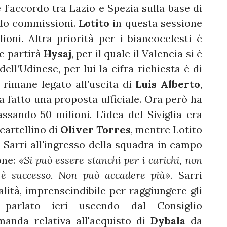
’è l’accordo tra Lazio e Spezia sulla base di
nodo commissioni.
Lotito
in questa sessione
oni. Altra priorità per i biancocelesti è
se partirà
Hysaj
, per il quale il Valencia si è
dell’Udinese, per lui la cifra richiesta è di
rimane legato all’uscita di
Luis Alberto
,
ra fatto una proposta ufficiale. Ora però ha
sando 50 milioni. L’idea del Siviglia era
l cartellino di
Oliver Torres
, mentre Lotito
i Sarri all'ingresso della squadra in campo
one:
«Si può essere stanchi per i carichi, non
 è successo. Non può accadere più».
Sarri
ità, imprenscindibile per raggiungere gli
ha parlato ieri uscendo dal Consiglio
anda relativa all'acquisto di
Dybala
da