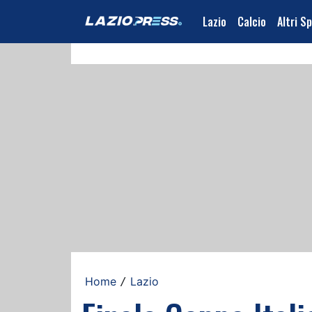
Lazio
Calcio
Altri S
Home
Lazio
/