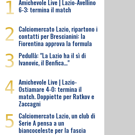
1
Amichevole Live | Lazio-Avellino
6-3: termina il match
2
Calciomercato Lazio, ripartono i
contatti per Brescianini: la
Fiorentina approva la formula
3
Pedullà: "La Lazio ha il sì di
Ivanovic, il Benfica…"
4
Amichevole Live | Lazio-
Ostiamare 4-0: termina il
match. Doppiette per Ratkov e
Zaccagni
5
Calciomercato Lazio, un club di
Serie A pensa a un
biancoceleste per la fascia