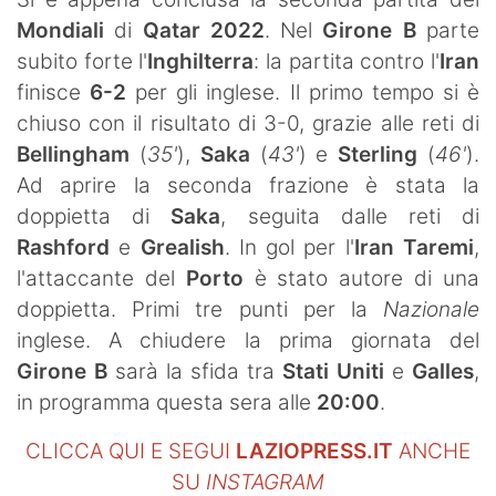
SHOP LAZIO
Mondiali
di
Qatar 2022
. Nel
Girone B
parte
subito forte l'
Inghilterra
: la partita contro l'
Iran
Contatti
finisce
6-2
per gli inglese. Il primo tempo si è
chiuso con il risultato di 3-0, grazie alle reti di
Bellingham
(
35'
),
Saka
(
43'
) e
Sterling
(
46'
).
Ad aprire la seconda frazione è stata la
doppietta di
Saka
, seguita dalle reti di
Rashford
e
Grealish
. In gol per l'
Iran
Taremi
,
l'attaccante del
Porto
è stato autore di una
doppietta. Primi tre punti per la
Nazionale
inglese. A chiudere la prima giornata del
Girone B
sarà la sfida tra
Stati Uniti
e
Galles
,
in programma questa sera alle
20:00
.
CLICCA QUI E SEGUI
LAZIOPRESS.IT
ANCHE
SU
INSTAGRAM