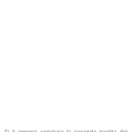
Rassegna Lazio
Social
Calcio
Serie A
Champions League
Europa League
Altri Sport
Formula 1
Tennis
Vela
Si è appena conclusa la seconda partita dei