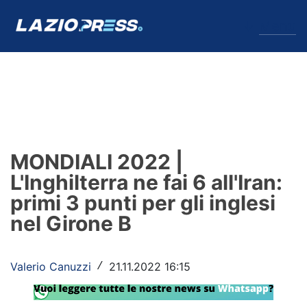
↓
Menu
Lazio
News
MONDIALI 2022 |
Formello
L'Inghilterra ne fai 6 all'Iran:
primi 3 punti per gli inglesi
Infortuni
nel Girone B
Primavera
Calciomercato
Valerio Canuzzi
21.11.2022 16:15
/
Lazio Women