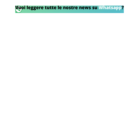
Rassegna Lazio
Social
Calcio
Serie A
Champions League
Europa League
Altri Sport
Formula 1
Tennis
Vela