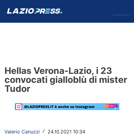
↓
Menu
Lazio
News
Hellas Verona-Lazio, i 23
Formello
convocati gialloblù di mister
Tudor
Infortuni
Primavera
Calciomercato
Lazio Women
Valerio Canuzzi
24.10.2021 10:34
/