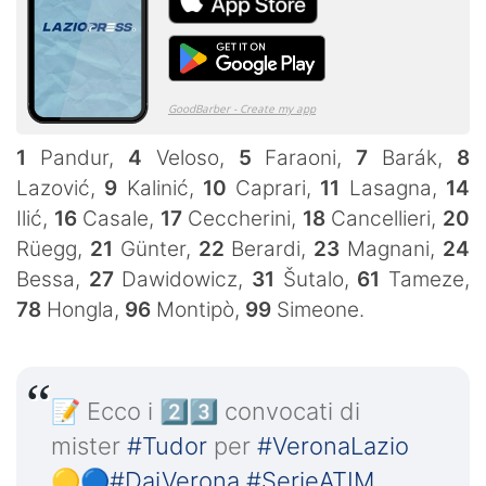
1
Pandur,
4
Veloso,
5
Faraoni,
7
Barák,
8
Lazović,
9
Kalinić,
10
Caprari,
11
Lasagna,
14
Ilić,
16
Casale,
17
Ceccherini,
18
Cancellieri,
20
Rüegg,
21
Günter,
22
Berardi,
23
Magnani,
24
Bessa,
27
Dawidowicz,
31
Šutalo,
61
Tameze,
78
Hongla,
96
Montipò,
99
Simeone.
📝 Ecco i 2️⃣3️⃣ convocati di
mister
#Tudor
per
#VeronaLazio
🟡🔵
#DaiVerona
#SerieATIM