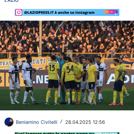
LAZIO
Rassegna Lazio
Social
Calcio
Serie A
Champions League
Europa League
Altri Sport
Formula 1
Tennis
Beniamino Civitelli
28.04.2025 12:56
/
Vela