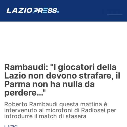
↓
Menu
Lazio
News
Rambaudi: "I giocatori della
Formello
Lazio non devono strafare, il
Parma non ha nulla da
Infortuni
perdere…"
Primavera
Roberto Rambaudi questa mattina è
intervenuto ai microfoni di Radiosei per
Calciomercato
introdurre il match di stasera
Lazio Women