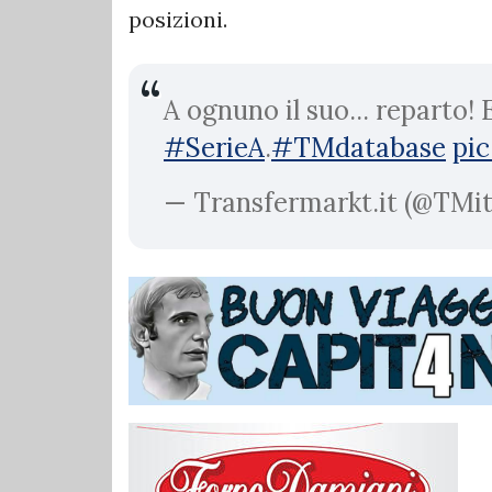
posizioni.
A ognuno il suo... reparto!
#SerieA
.
#TMdatabase
pi
— Transfermarkt.it (@TM