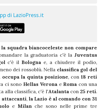
,
la squadra biancoceleste non compare
comandare la graduatoria c'è la
Juventus
gol
c'è il
Bologna
e, a chiudere il podio,
 meno dei rossoblù. Nella
classifica gol del
 occupa la quinta posizione
, con
18 reti
pra ci sono
Hellas Verona
e
Roma
con una
 alla classifica, c'è l'
Atalanta
con
25 reti
.
 attaccanti
,
la Lazio è al comando con 31
uolo
e
Milan
che sono nelle prime tre