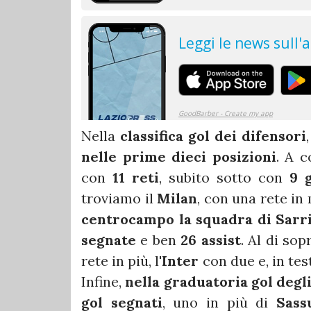
Nella
classifica gol dei difensori
nelle prime dieci posizioni
. A 
con
11 reti
, subito sotto con
9 
troviamo il
Milan
, con una rete in
centrocampo la squadra di Sarri
segnate
e ben
26 assist
. Al di so
rete in più, l'
Inter
con due e, in testa
Infine,
nella graduatoria gol degli
gol segnati
, uno in più di
Sass