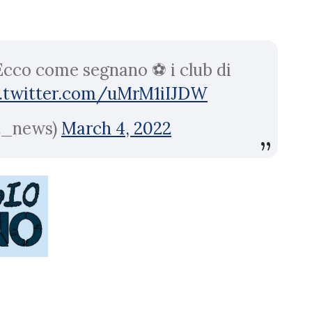
 Ecco come segnano ⚽ i club di
c.twitter.com/uMrM1iIJDW
it_news)
March 4, 2022