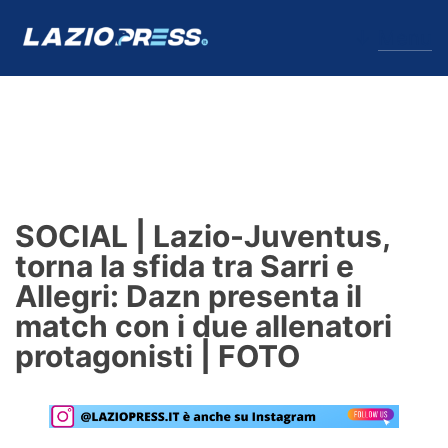
↓
Menu
Lazio
News
SOCIAL | Lazio-Juventus,
Formello
torna la sfida tra Sarri e
Allegri: Dazn presenta il
Infortuni
match con i due allenatori
Primavera
protagonisti | FOTO
Calciomercato
Lazio Women