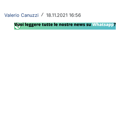
Rassegna Lazio
Valerio Canuzzi
18.11.2021 16:56
/
Social
Calcio
Serie A
Champions League
Europa League
Altri Sport
Formula 1
Tennis
Vela