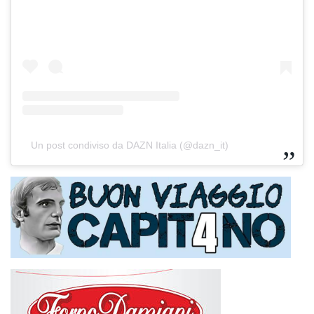
Un post condiviso da DAZN Italia (@dazn_it)