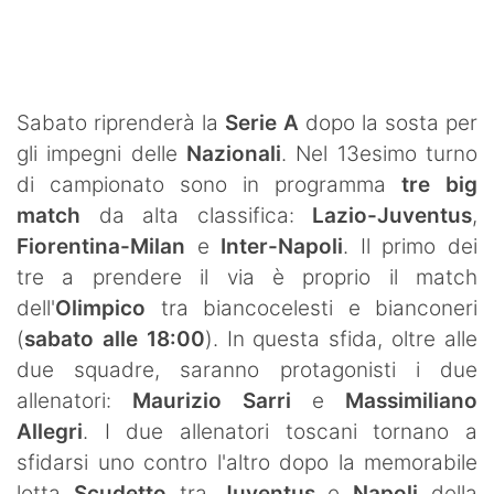
SHOP LAZIO
Contatti
Sabato riprenderà la
Serie A
dopo la sosta per
gli impegni delle
Nazionali
. Nel 13esimo turno
di campionato sono in programma
tre big
match
da alta classifica:
Lazio-Juventus
,
Fiorentina-Milan
e
Inter-Napoli
. Il primo dei
tre a prendere il via è proprio il match
dell'
Olimpico
tra biancocelesti e bianconeri
(
sabato alle 18:00
). In questa sfida, oltre alle
due squadre, saranno protagonisti i due
allenatori:
Maurizio Sarri
e
Massimiliano
Allegri
. I due allenatori toscani tornano a
sfidarsi uno contro l'altro dopo la memorabile
lotta
Scudetto
tra
Juventus
e
Napoli
della