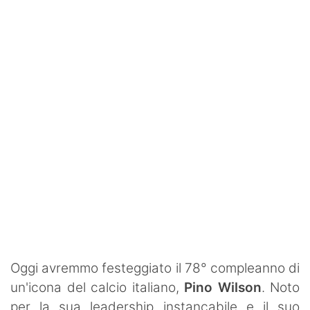
Rassegna Lazio
Social
Calcio
Serie A
Champions League
Europa League
Altri Sport
Formula 1
Tennis
Oggi avremmo festeggiato il 78° compleanno di
un'icona del calcio italiano,
Pino Wilson
. Noto
Vela
per la sua leadership instancabile e il suo