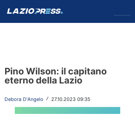
↓
Menu
Lazio
News
Pino Wilson: il capitano
Formello
eterno della Lazio
Infortuni
Debora D'Angelo
27.10.2023 09:35
/
Primavera
Calciomercato
Lazio Women