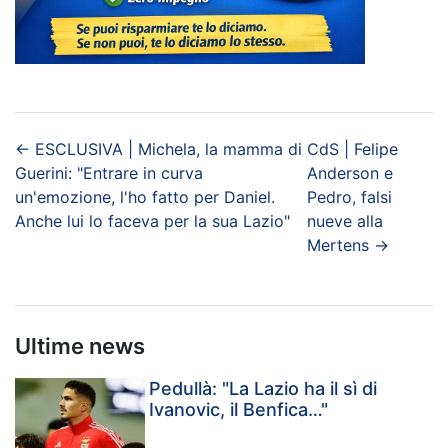
←
ESCLUSIVA | Michela, la mamma di
CdS | Felipe
Guerini: "Entrare in curva
Anderson e
un'emozione, l'ho fatto per Daniel.
Pedro, falsi
Anche lui lo faceva per la sua Lazio"
nueve alla
Mertens
→
Ultime news
Pedullà: "La Lazio ha il sì di
Ivanovic, il Benfica…"