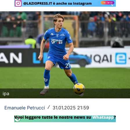
Rassegna Lazio
Social
Calcio
Serie A
Champions League
Europa League
Altri Sport
ipa
Formula 1
Emanuele Petrucci
31.01.2025 21:59
/
Tennis
Vela