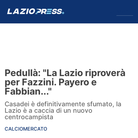
↓
Menu
Lazio
News
Pedullà: "La Lazio riproverà
Formello
per Fazzini. Payero e
Fabbian..."
Infortuni
Casadei è definitivamente sfumato, la
Primavera
Lazio è a caccia di un nuovo
centrocampista
Calciomercato
CALCIOMERCATO
Lazio Women