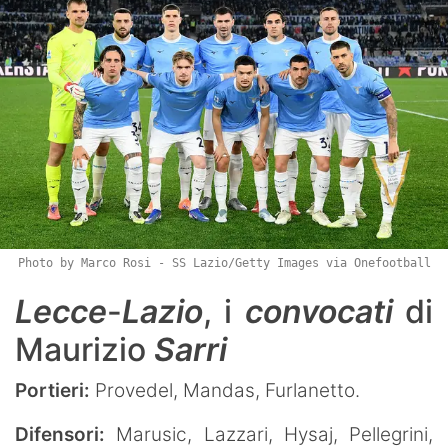
Photo by Marco Rosi - SS Lazio/Getty Images via Onefootball
Lecce
-
Lazio
, i
convocati
di
Maurizio
Sarri
Portieri:
Provedel, Mandas, Furlanetto.
Difensori:
Marusic, Lazzari, Hysaj, Pellegrini,