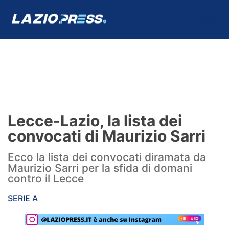
↓
Menu
Lazio
News
Lecce-Lazio, la lista dei
Formello
convocati di Maurizio Sarri
Infortuni
Ecco la lista dei convocati diramata da
Maurizio Sarri per la sfida di domani
Primavera
contro il Lecce
Calciomercato
SERIE A
Lazio Women