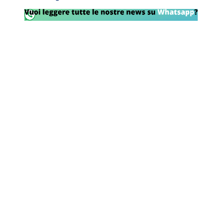
Rassegna Lazio
Social
Calcio
Serie A
Champions League
Europa League
Altri Sport
Formula 1
Tennis
Vela