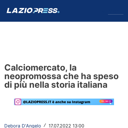
↓
Menu
Lazio
News
Calciomercato, la
Formello
neopromossa che ha speso
di più nella storia italiana
Infortuni
Primavera
Calciomercato
Lazio Women
Debora D'Angelo
17.07.2022 13:00
/