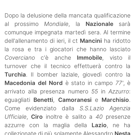
SHOP LAZIO
Dopo la delusione della mancata qualificazione
Contatti
al prossimo
Mondiale
, la
Nazionale
sarà
comunque impegnata martedì sera. Al termine
dell'allenamento di ieri, il ct
Mancini
ha ridotto
la rosa e tra i giocatori che hanno lasciato
Coverciano
c'è anche
Immobile
, visto il
turnover che il tecnico effettuerà contro la
Turchia
. Il bomber laziale, giovedì contro la
Macedonia del Nord
è stato in campo
77'
, è
arrivato alla presenza numero
55
in
Azzurro
:
eguagliati
Benetti
,
Camoranesi
e
Marchisio
.
Come evidenziato dalla
S.S.Lazio Agenzia
Ufficiale
,
Ciro
inoltre è salito a
40
presenze
azzurre con la maglia della
Lazio
, ne ha
collezionate di più solamente Alessandro
Nesta