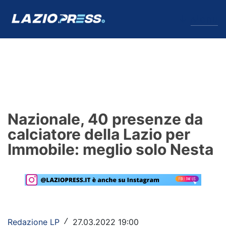
↓
Menu
Lazio
News
Nazionale, 40 presenze da
Formello
calciatore della Lazio per
Immobile: meglio solo Nesta
Infortuni
Primavera
Calciomercato
Lazio Women
Redazione LP
27.03.2022 19:00
/