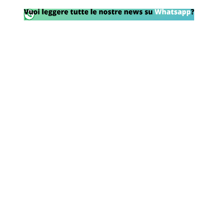
Rassegna Lazio
Social
Calcio
Serie A
Champions League
Europa League
Altri Sport
Formula 1
Tennis
Vela