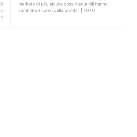
Di
meritato di più, alcune cose discutibili hanno
io
cambiato il corso della partita" | FOTO
on