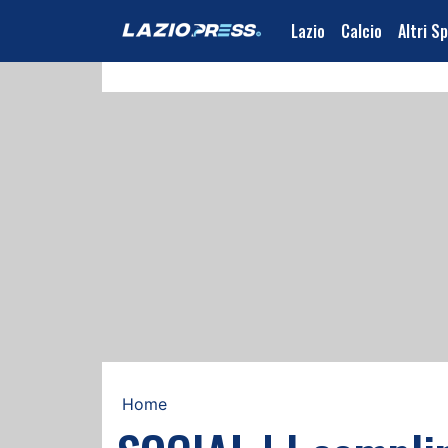
Lazio
Calcio
Altri S
Home