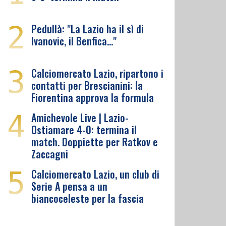
2
Pedullà: "La Lazio ha il sì di
Ivanovic, il Benfica…"
3
Calciomercato Lazio, ripartono i
contatti per Brescianini: la
Fiorentina approva la formula
4
Amichevole Live | Lazio-
Ostiamare 4-0: termina il
match. Doppiette per Ratkov e
Zaccagni
5
Calciomercato Lazio, un club di
Serie A pensa a un
biancoceleste per la fascia