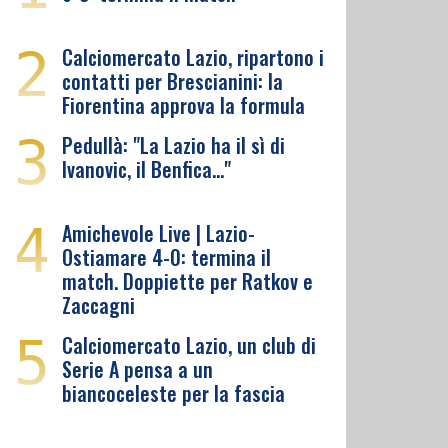
2
Calciomercato Lazio, ripartono i
contatti per Brescianini: la
Fiorentina approva la formula
3
Pedullà: "La Lazio ha il sì di
Ivanovic, il Benfica…"
4
Amichevole Live | Lazio-
Ostiamare 4-0: termina il
match. Doppiette per Ratkov e
Zaccagni
5
Calciomercato Lazio, un club di
Serie A pensa a un
biancoceleste per la fascia