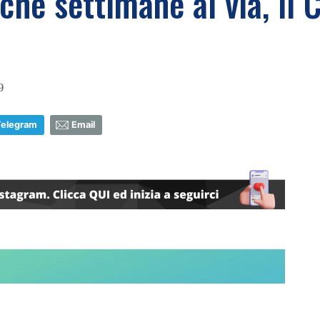
che settimane al via, il
9
Telegram
Email