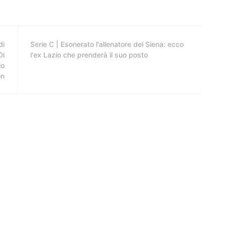
di
Serie C | Esonerato l'allenatore del Siena: ecco
Di
l'ex Lazio che prenderà il suo posto
io
on