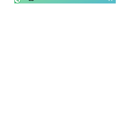
Rassegna Lazio
Social
Calcio
Serie A
Champions League
Europa League
Altri Sport
Formula 1
Tennis
Vela