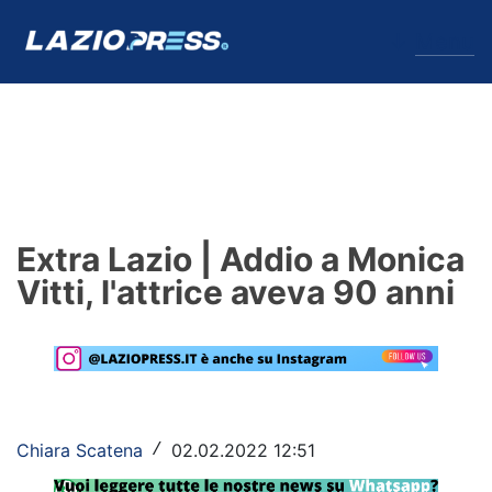
↓
Menu
Lazio
News
Extra Lazio | Addio a Monica
Formello
Vitti, l'attrice aveva 90 anni
Infortuni
Primavera
Calciomercato
Chiara Scatena
02.02.2022 12:51
/
Lazio Women