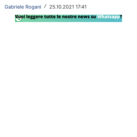
Gabriele Rogani
25.10.2021 17:41
/
Rassegna Lazio
Social
Calcio
Serie A
Champions League
Europa League
Altri Sport
Formula 1
Tennis
Vela