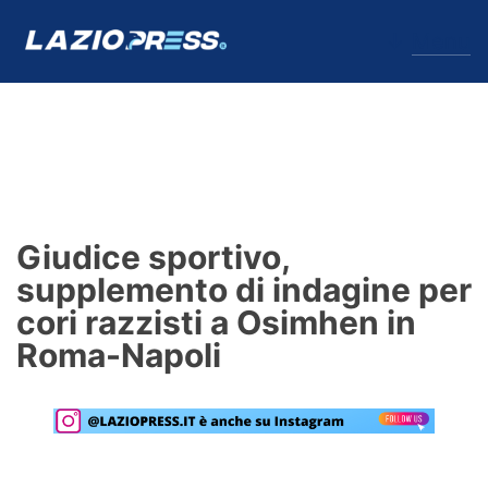
↓
Menu
Lazio
News
Giudice sportivo,
Formello
supplemento di indagine per
cori razzisti a Osimhen in
Infortuni
Roma-Napoli
Primavera
Calciomercato
Lazio Women