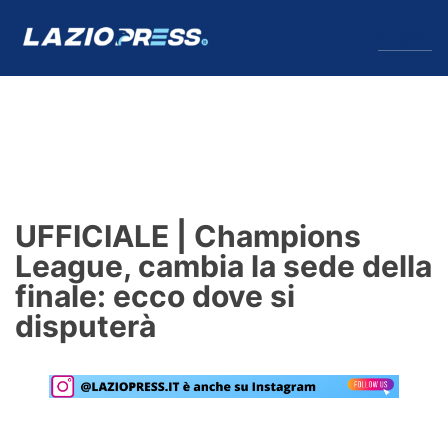
↓
Menu
Lazio
News
UFFICIALE | Champions
Formello
League, cambia la sede della
finale: ecco dove si
Infortuni
disputerà
Primavera
Calciomercato
Lazio Women