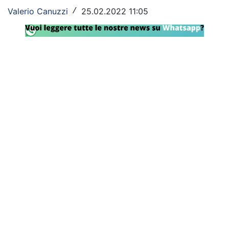
Valerio Canuzzi
25.02.2022 11:05
/
Rassegna Lazio
Social
Calcio
Serie A
Champions League
Europa League
Altri Sport
Formula 1
Tennis
Vela