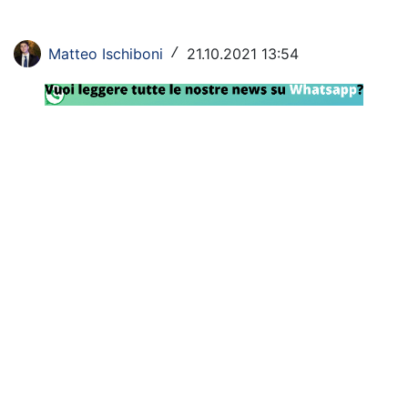
Rassegna Lazio
Matteo Ischiboni
21.10.2021 13:54
/
Social
Calcio
Serie A
Champions League
Europa League
Altri Sport
Formula 1
Tennis
Vela