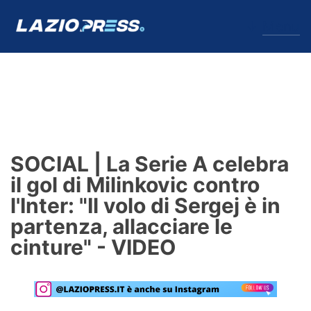
↓
Menu
Lazio
News
SOCIAL | La Serie A celebra
Formello
il gol di Milinkovic contro
l'Inter: "Il volo di Sergej è in
Infortuni
partenza, allacciare le
Primavera
cinture" - VIDEO
Calciomercato
Lazio Women