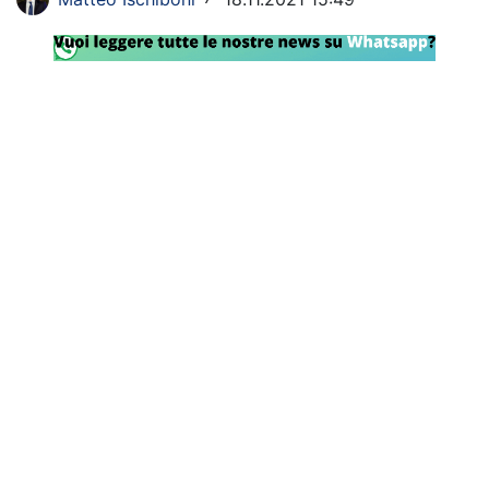
Rassegna Lazio
Social
Calcio
Serie A
Champions League
Europa League
Altri Sport
Formula 1
Tennis
Vela