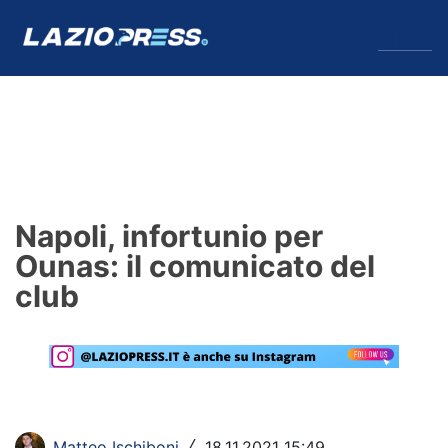
↓
Menu
Lazio
News
Napoli, infortunio per
Formello
Ounas: il comunicato del
club
Infortuni
Primavera
Calciomercato
Lazio Women
Matteo Ischiboni
18.11.2021 15:49
/