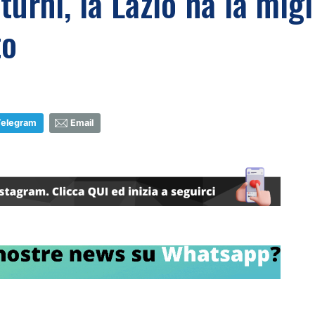
turni, la Lazio ha la migl
to
Telegram
Email