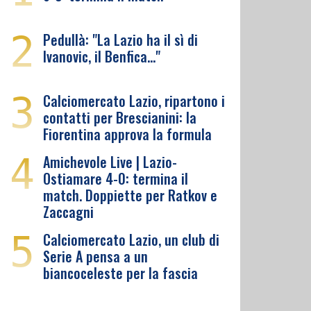
2
Pedullà: "La Lazio ha il sì di
Ivanovic, il Benfica…"
3
Calciomercato Lazio, ripartono i
contatti per Brescianini: la
Fiorentina approva la formula
4
Amichevole Live | Lazio-
Ostiamare 4-0: termina il
match. Doppiette per Ratkov e
Zaccagni
5
Calciomercato Lazio, un club di
Serie A pensa a un
biancoceleste per la fascia