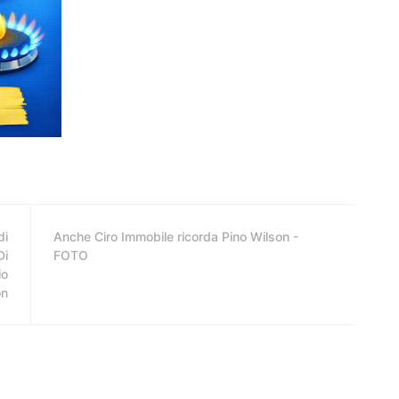
di
Anche Ciro Immobile ricorda Pino Wilson -
Di
FOTO
io
on