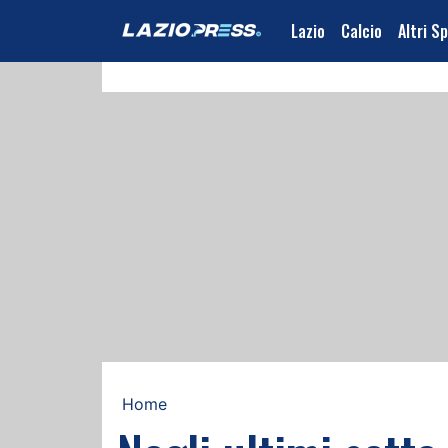
Lazio
Calcio
Altri S
Home