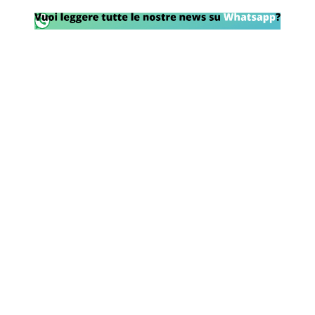
Rassegna Lazio
Social
Calcio
Serie A
Champions League
Europa League
Altri Sport
Formula 1
Tennis
Vela