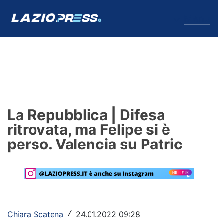
↓
Menu
Lazio
News
La Repubblica | Difesa
Formello
ritrovata, ma Felipe si è
perso. Valencia su Patric
Infortuni
Primavera
Calciomercato
Lazio Women
Chiara Scatena
24.01.2022 09:28
/