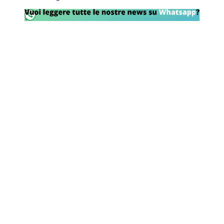
Rassegna Lazio
Social
Calcio
Serie A
Champions League
Europa League
Altri Sport
Formula 1
Tennis
Vela