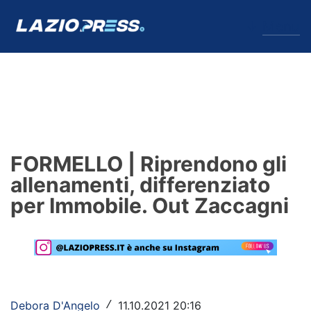
↓
Menu
Lazio
News
FORMELLO | Riprendono gli
Formello
allenamenti, differenziato
per Immobile. Out Zaccagni
Infortuni
Primavera
Calciomercato
Lazio Women
Debora D'Angelo
11.10.2021 20:16
/