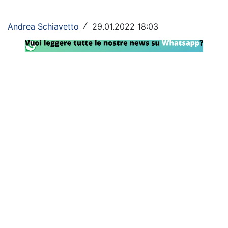
Rassegna Lazio
Andrea Schiavetto
29.01.2022 18:03
/
Social
Calcio
Serie A
Champions League
Europa League
Altri Sport
Formula 1
Tennis
Vela