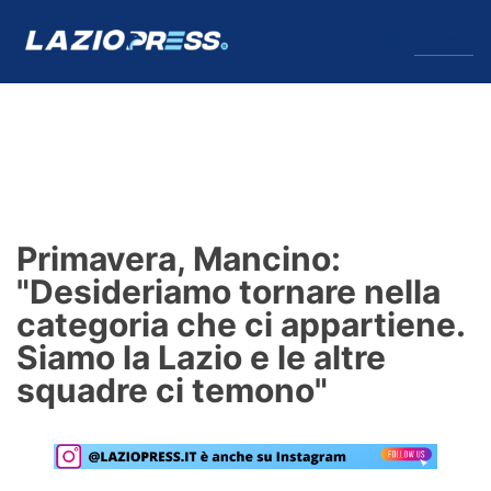
↓
Menu
Lazio
News
Primavera, Mancino:
Formello
"Desideriamo tornare nella
categoria che ci appartiene.
Infortuni
Siamo la Lazio e le altre
Primavera
squadre ci temono"
Calciomercato
Lazio Women