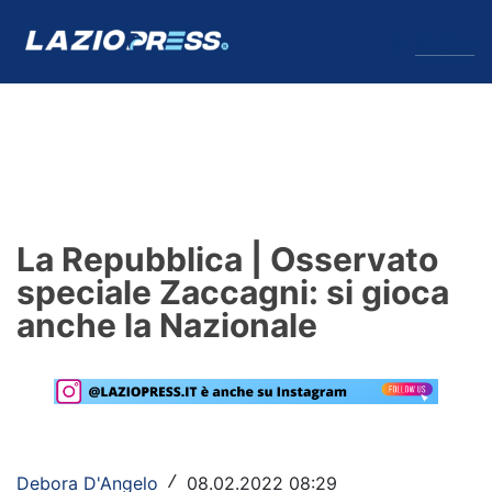
↓
Menu
Lazio
News
La Repubblica | Osservato
Formello
speciale Zaccagni: si gioca
anche la Nazionale
Infortuni
Primavera
Calciomercato
Lazio Women
Debora D'Angelo
08.02.2022 08:29
/