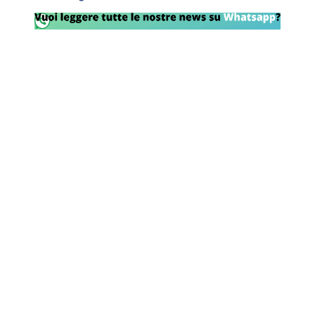
Rassegna Lazio
Social
Calcio
Serie A
Champions League
Europa League
Altri Sport
Formula 1
Tennis
Vela