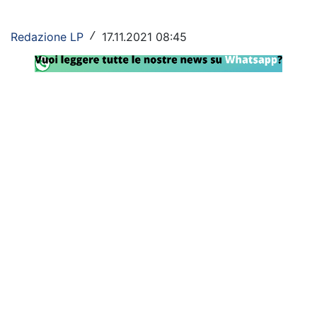
Rassegna Lazio
Redazione LP
17.11.2021 08:45
/
Social
Calcio
Serie A
Champions League
Europa League
Altri Sport
Formula 1
Tennis
Vela