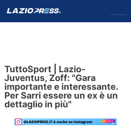
↓
Menu
Lazio
News
TuttoSport | Lazio-
Formello
Juventus, Zoff: "Gara
importante e interessante.
Infortuni
Per Sarri essere un ex è un
Primavera
dettaglio in più"
Calciomercato
Lazio Women