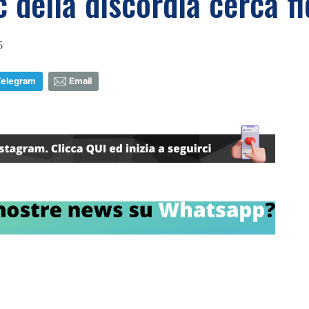
 della discordia cerca f
5
Telegram
Email