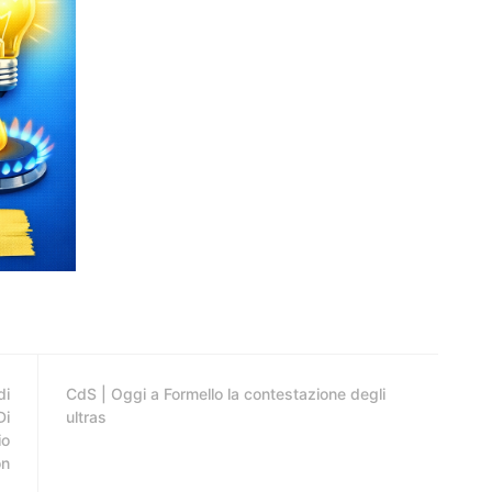
di
CdS | Oggi a Formello la contestazione degli
Di
ultras
io
on