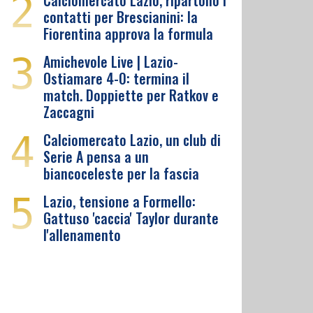
2
Calciomercato Lazio, ripartono i
contatti per Brescianini: la
Fiorentina approva la formula
3
Amichevole Live | Lazio-
Ostiamare 4-0: termina il
match. Doppiette per Ratkov e
Zaccagni
4
Calciomercato Lazio, un club di
Serie A pensa a un
biancoceleste per la fascia
5
Lazio, tensione a Formello:
Gattuso 'caccia' Taylor durante
l'allenamento