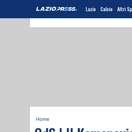
Lazio
Calcio
Altri S
Home