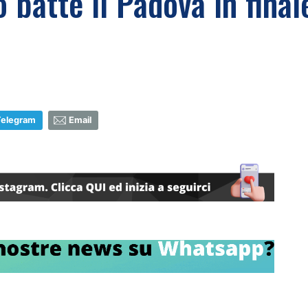
o batte il Padova in final
Telegram
Email